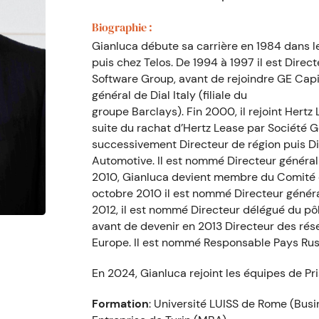
Biographie :
Gianluca débute sa carrière en 1984 dans 
puis chez Telos. De 1994 à 1997 il est Direc
Software Group, avant de rejoindre GE Capit
général de Dial Italy (filiale du
groupe Barclays). Fin 2000, il rejoint Hertz 
suite du rachat d’Hertz Lease par Société 
successivement Directeur de région puis D
Automotive. Il est nommé Directeur général 
2010, Gianluca devient membre du Comité d
octobre 2010 il est nommé Directeur génér
2012, il est nommé Directeur délégué du pô
avant de devenir en 2013 Directeur des rés
Europe. Il est nommé Responsable Pays Russi
En 2024, Gianluca rejoint les équipes de Pr
Formation
: Université LUISS de Rome (Busi